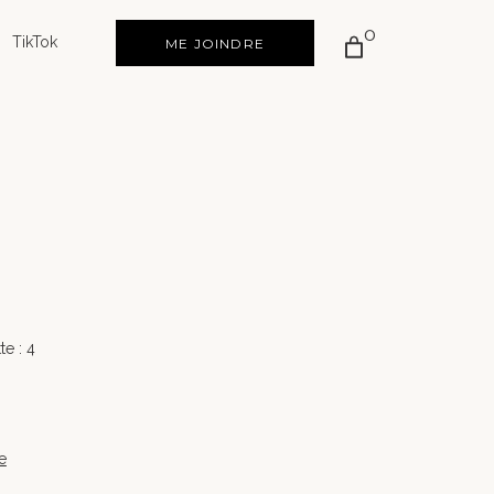
0
TikTok
ME JOINDRE
e : 4
e