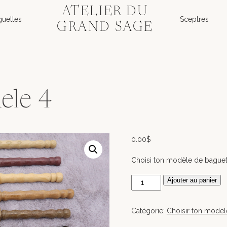
ATELIER DU
guettes
Sceptres
GRAND SAGE
ele 4
0.00
$
Choisi ton modèle de baguett
quantité
Ajouter au panier
de
Baguette
Catégorie:
Choisir ton model
Modele