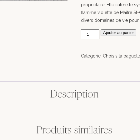
propriétaire. Elle calme le sy
flamme violette de Maître St-
divers domaines de vie pour 
quantité
Ajouter au panier
de
Choix
Catégorie:
Choisis ta baguett
:
Baguette
4
Description
Produits similaires